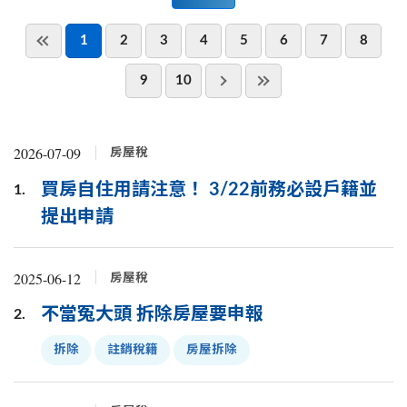
1
2
3
4
5
6
7
8
9
10
2026-07-09
房屋稅
買房自住用請注意！ 3/22前務必設戶籍並
1.
提出申請
2025-06-12
房屋稅
不當冤大頭 拆除房屋要申報
2.
拆除
註銷稅籍
房屋拆除