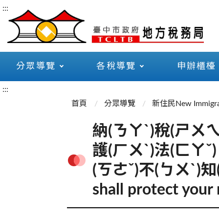
:::
分眾導覽
各稅導覽
申辦櫃檯
:::
首頁
分眾導覽
新住民New Immigra
納(ㄋㄚˋ)稅(ㄕㄨㄟ
護(ㄏㄨˋ)法(ㄈㄚˇ)
(ㄎㄜˇ)不(ㄅㄨˋ)知(ㄓ)
shall protect your