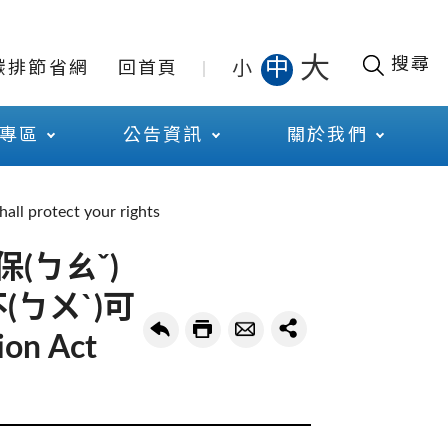
大
搜尋
中
小
碳排節省網
回首頁
專區
公告資訊
關於我們
 protect your rights
保(ㄅㄠˇ)
不(ㄅㄨˋ)可
on Act