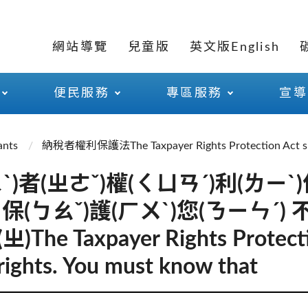
網站導覽
兒童版
英文版English
便民服務
專區服務
宣導
nts
納稅者權利保護法The Taxpayer Rights Protection Act shall
ˋ)者(ㄓㄜˇ)權(ㄑㄩㄢˊ)利(ㄌㄧˋ)
 保(ㄅㄠˇ)護(ㄏㄨˋ)您(ㄋㄧㄣˊ) 
The Taxpayer Rights Protecti
 rights. You must know that