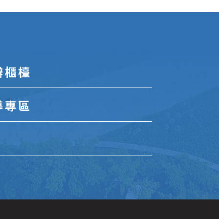
辦櫃檯
導專區