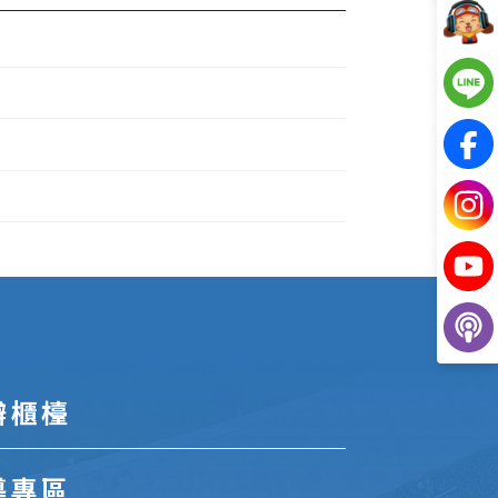
辦櫃檯
導專區