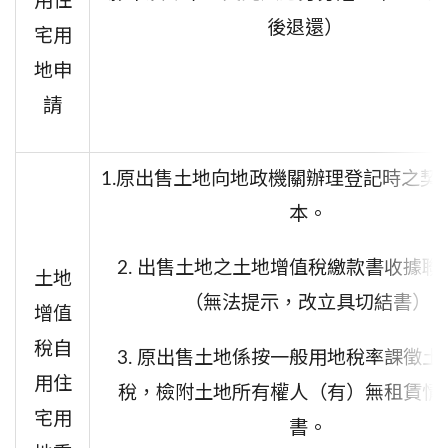
用住
後退還）
宅用
地申
請
1.原出售土地向地政機關辦理登記時之契
本。
2. 出售土地之土地增值稅繳款書收據聯
土地
（無法提示，改立具切結書）
增值
稅自
3. 原出售土地係按一般用地稅率課徵土
用住
稅，檢附土地所有權人（有）無租賃情
宅用
書。