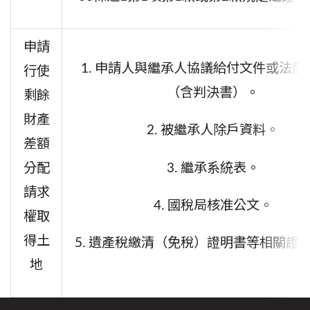
申請
1. 申請人與繼承人協議給付文件或法院
行使
（含判決書）。
剩餘
財產
2. 被繼承人除戶資料。
差額
3. 繼承系統表。
分配
請求
4. 國稅局核准公文。
權取
得土
5. 遺產稅繳清（免稅）證明書等相關證
地