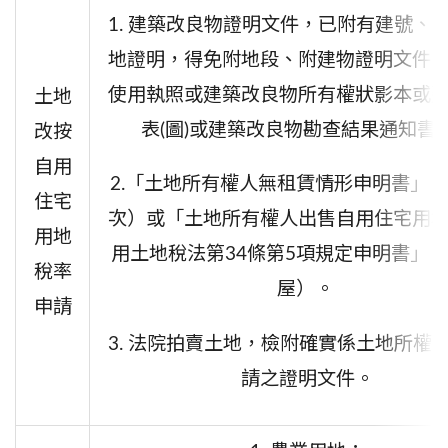
1. 建築改良物證明文件，已附有建號、
地證明，得免附地段、附建物證明文件
使用執照或建築改良物所有權狀影本或
土地
表(圖)或建築改良物勘查結果通知書
改按
自用
2.「土地所有權人無租賃情形申明書」
住宅
次）或「
土地所有權人出售自用住宅用
用地
用土地稅法第34條第5項規定申明書
」
（
稅率
屋）
。
申請
3. 法院拍賣土地，檢附確實係土地所權
請之證明文件。