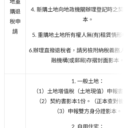
地重
4. 新購土地向地政機關辦理登記時之契
購退
本。
稅申
請
5. 重購地土地所有權人無(有)租賃情形
6.
辦理直撥退稅者，請另檢附納稅義務人
融機構(或郵局)存摺封面影本。
1. 一般土地：
（1）
土地增值稅（土地現值）申報書
（2）
契約書影本
1
份。（正本查對後
（3）申報雙方
身分證影本。
2. 自用住宅：