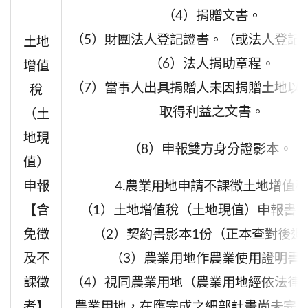
（4）
捐贈文書。
（5）
財團法人登記證書。（或法人登記
土地
（6）
法人捐助章程。
增值
（7）
當事人出具捐贈人未因捐贈土地以
稅
取得利益之文書。
（土
地現
（8）
申報雙方身分證影本。
值）
4.農業用地申請不課徵土地增值稅
申報
（1）
土地增值稅（土地現值）申報書
【含
（2）
契約書影本
1
份（正本查對後退
免徵
（3）
農業用地作農業使用證明書
及不
（4）視同農業用地（農業用地經依法律
課徵
農業用地，在應完成之細部計畫尚未完
者】