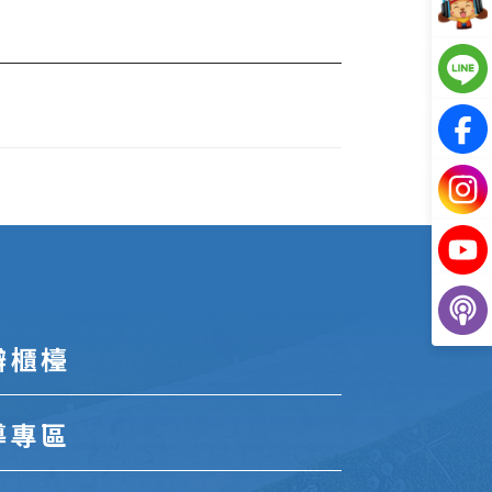
辦櫃檯
導專區