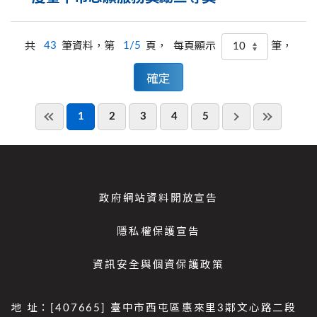
共
43
筆資料，第
1/5
頁，
筆，
每頁顯示
1
2
3
4
5
政府網站資料開放宣告
隱私權保護宣告
資訊安全與個資保護政策
地 址：[407665] 臺中市西屯區惠來里3鄰文心路二段