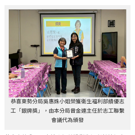
恭喜東勢分局吳惠姝小姐榮獲衛生福利部績優志
工「銀牌獎」，由本分局曾金連主任於志工聯繫
會議代為頒發