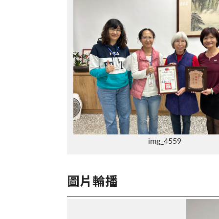
img_4559
圖片輪播