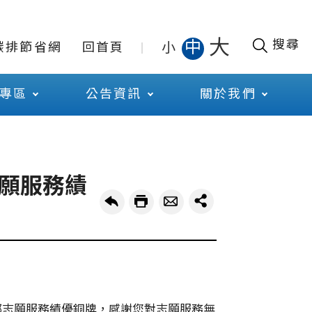
大
搜尋
中
小
碳排節省網
回首頁
專區
公告資訊
關於我們
願服務績
部志願服務績優銅牌
，
感謝您對志願服務無