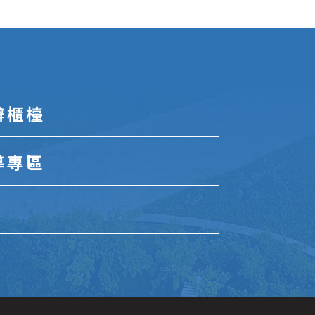
辦櫃檯
導專區