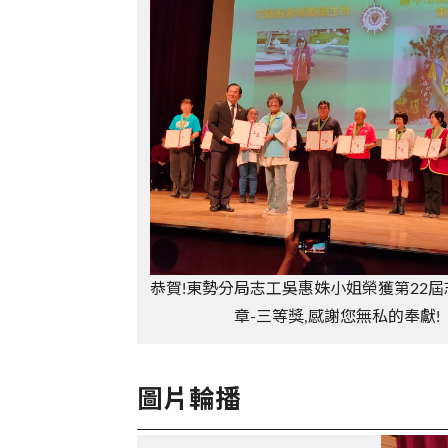
恭賀!東勢分局志工吳惠姝小姐榮獲第22
章-三等獎,感謝您無私的奉獻!
圖片輪播