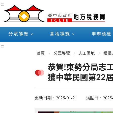
:::
分眾導覽
各稅導覽
申辦櫃檯
:::
首頁
分眾導覽
志工園地
績優
恭賀!東勢分局志
獲中華民國第22
更新日期：2025-01-21
張貼日：2025-