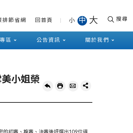
大
搜尋
中
小
碳排節省網
回首頁
專區
公告資訊
關於我們
雪美小姐榮
密的初審、複審、決審後評選出109位得