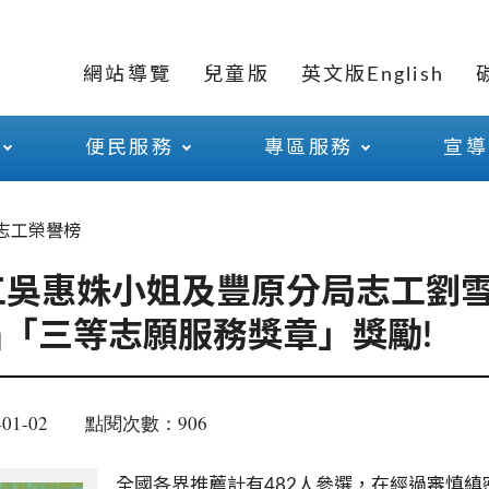
網站導覽
兒童版
英文版English
便民服務
專區服務
宣導
志工榮譽榜
工吳惠姝小姐及豐原分局志工劉
屆「三等志願服務獎章」獎勵!
01-02
點閱次數：906
全國各界推薦計有482人參選，在經過審慎縝