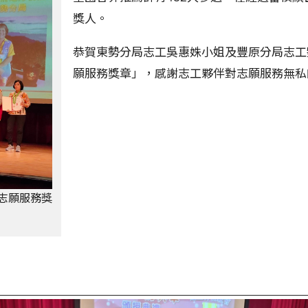
獎人。
恭賀東勢分局志工吳惠姝小姐及豐原分局志工
願服務獎章」，感謝志工夥伴對志願服務無私
屆志願服務獎