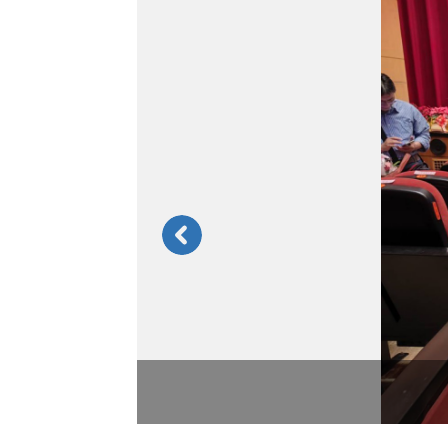
恭賀!東勢分局志
領獎志工合照~