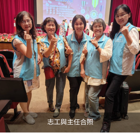
工吳惠姝小姐榮獲第22屆志願服務獎章-三等獎,
東勢分局志工吳惠姝小姐(左一)、豐原分局志工劉
恭賀志工夥伴獲獎~大合照
志工與主任合照