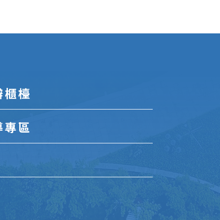
辦櫃檯
導專區