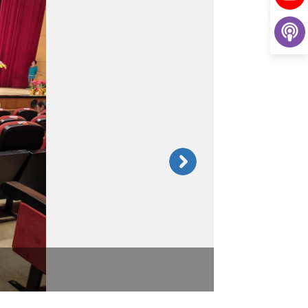
感謝您無私的奉獻!
雪美小姐(右一)