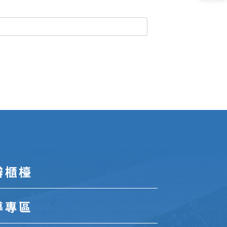
辦櫃檯
導專區