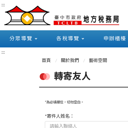
:::
分眾導覽
各稅導覽
申辦櫃檯
:::
首頁
關於我們
藝術空間
轉寄友人
*為必填欄位，切勿空白。
*寄件人姓名：