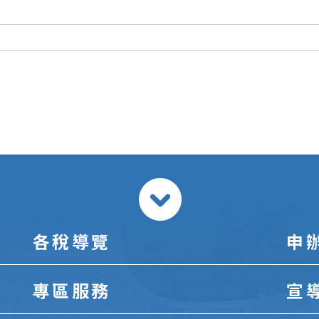
各稅導覽
申
專區服務
宣