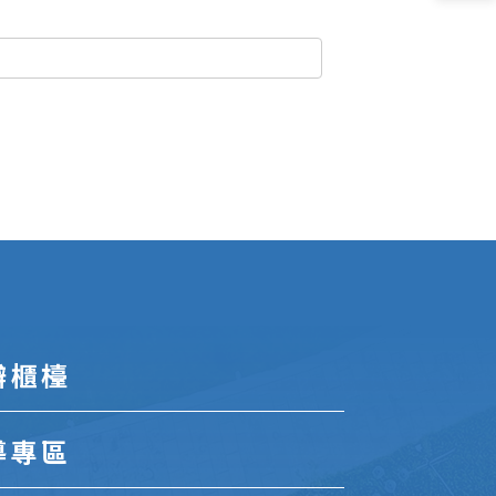
辦櫃檯
導專區