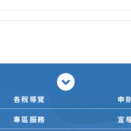
各稅導覽
申
專區服務
宣