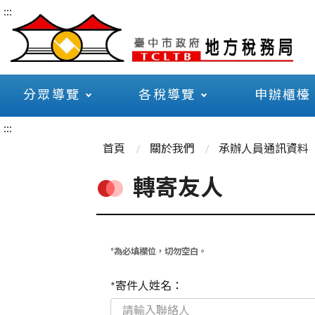
:::
分眾導覽
各稅導覽
申辦櫃檯
:::
首頁
關於我們
承辦人員通訊資料
轉寄友人
*為必填欄位，切勿空白。
*寄件人姓名：