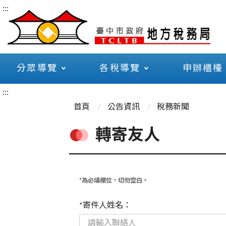
:::
分眾導覽
各稅導覽
申辦櫃檯
:::
首頁
公告資訊
稅務新聞
轉寄友人
*為必填欄位，切勿空白。
*寄件人姓名：