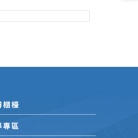
辦櫃檯
導專區