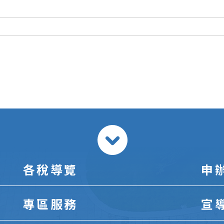
各稅導覽
申
專區服務
宣