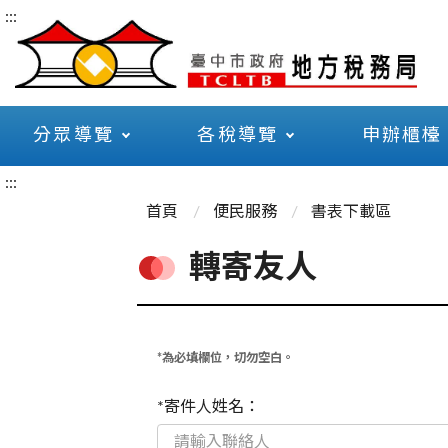
:::
分眾導覽
各稅導覽
申辦櫃檯
:::
首頁
便民服務
書表下載區
轉寄友人
*為必填欄位，切勿空白。
*寄件人姓名：