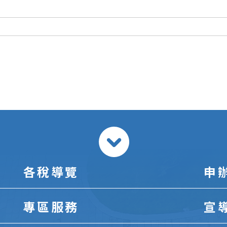
各稅導覽
申
專區服務
宣