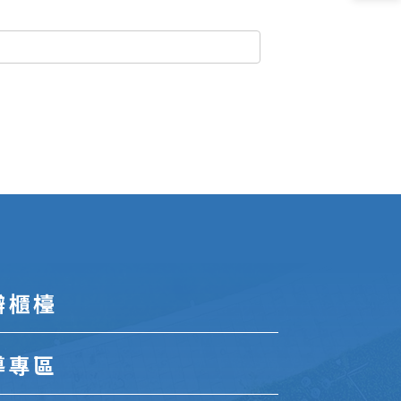
辦櫃檯
導專區