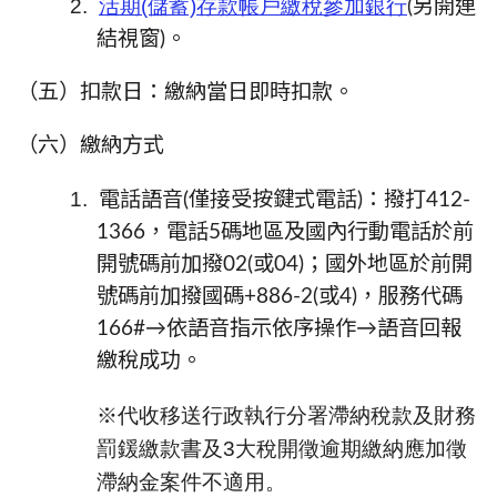
2.
活期(儲蓄)存款帳戶繳稅參加銀行
(另開連
結視窗
)
。
（五）
扣款日：繳納當日即時扣款。
（六）
繳納方式
1.
電話語音
(僅接受按鍵式電話)：撥打412-
1366，電話5碼地區及國內行動電話於前
開號碼前加撥02(或04)；國外地區於前開
號碼前加撥國碼+886-2(或4)，服務代碼
166#→依語音指示依序操作→語音回報
繳稅成功。
※代收移送行政執行分署滯納稅款及財務
罰鍰繳款書及3大稅開徵逾期繳納應加徵
滯納金案件不適用。