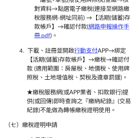
一編號+車號(限使用牌照稅)查繳→核
對資料→點選電子繳稅(連接至網路繳
稅服務網-網址同前) →【活期(儲蓄)存
款帳戶】→確認付款(
網路申報操作手
冊.pdf
)。
4.
下載、註冊並開啟
行動支付
APP→綁定
【活期(儲蓄)存款帳戶】→繳稅→確認付
款 (適用範圍：房屋稅、地價稅、使用牌
照稅、土地增值稅、契稅及違章罰鍰)。
★繳稅服務網
(或APP業者、扣款銀行)提
供(或回傳)即時查詢之『繳納紀錄』(交易
紀錄)不能做為轉帳繳稅證明使用。
（七）
繳稅證明申請