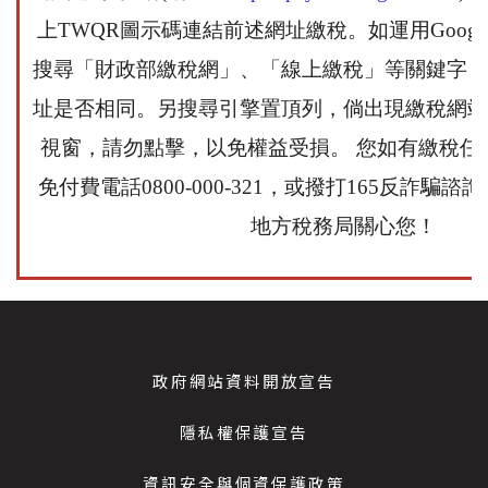
上
TWQR圖示碼
連結前述網址繳稅。如運用
Googl
搜尋「財政部繳稅網」、「線上繳稅」等關鍵字，
址是否相同。另搜尋引擎置頂列，倘出現繳稅網站
視窗，請勿點擊，以免權益受損。 您如有繳稅任
免付費電話
0800-000-321
，或撥打
165
反詐騙諮詢
地方稅務局關心您！
政府網站資料開放宣告
隱私權保護宣告
資訊安全與個資保護政策