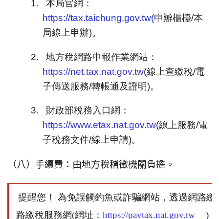
1.
本局官網：
https://tax.taichung.gov.tw
(
申辧櫃檯/本
局線上申辦)。
2.
地方稅網路申報作業網站：
https://net.tax.nat.gov.tw
(線上查繳稅/電
子傳送服務/轉帳通及證明)。
3.
財政部稅務入口網：
https://www.etax.nat.gov.tw
(線上服務/電
子稅務文件/線上申請)。
（八）手續費：由地方稅稽徵機關負擔。
提醒您！ 為免誤觸釣魚或詐騙網站，透過網路繳
路繳稅服務網
(
網址
：
https://paytax.nat.gov.tw
)
，