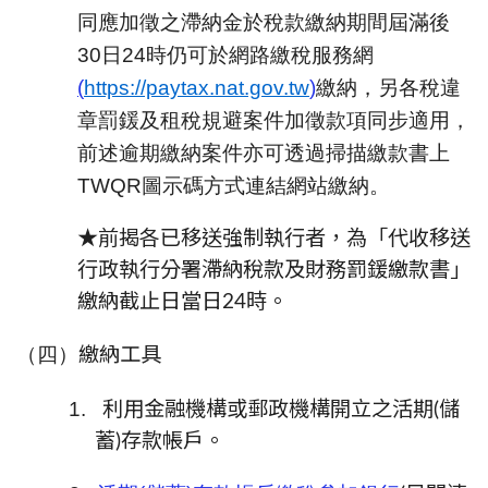
同應加徵之滯納金於稅款繳納期間屆滿後
30
日
24
時仍可於網路繳稅服務網
(
https://paytax.nat.gov.tw
)
繳納，另各稅違
章罰鍰及租稅規避案件加徵款項同步適用，
前述逾期繳納案件亦可透過掃描繳款書上
TWQR
圖示碼方式連結網站繳納。
★前揭各已移送強制執行者，為「代收移送
行政執行分署滯納稅款及財務罰鍰繳款書」
繳納截止日當日24時。
（四）
繳納工具
1.
利用金融機構或郵政機構開立之活期(儲
蓄)存款帳戶。