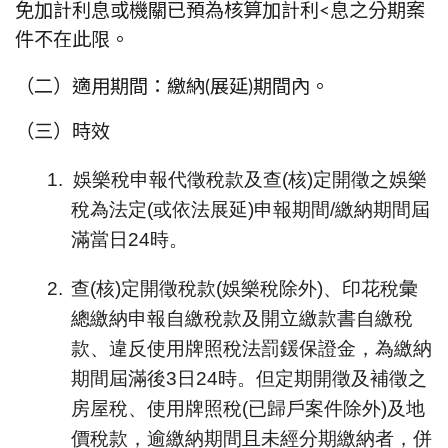
免加計利息或機關已預為核算加計利
<息之分期案
件不在此限。
（二）
適用期間：繳納(展延)期間內。
（三）
時效
1.
娛樂稅申報代徵稅款及查(核)定開徵之娛樂
稅為法定(或依法展延)申報期間/繳納期間屆
滿當日24時。
2.
查
(
核
)
定開徵稅款
(
娛樂稅除外
)
、印花稅彙
總繳納申報自繳稅款及開立繳款書自繳稅
款、違反使用牌照稅法罰鍰保證金，為繳納
期間屆滿後
3
日
24
時。但定期開徵及補徵之
房屋稅、使用牌照稅
(
已歸戶案件除外
)
及地
價稅款，逾繳納期間且未經分期繳納者，併