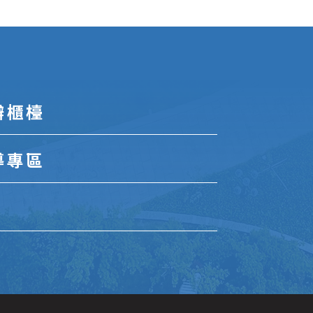
辦櫃檯
導專區