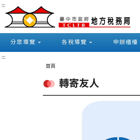
:::
分眾導覽
各稅導覽
申辦櫃檯
:::
首頁
轉寄友人