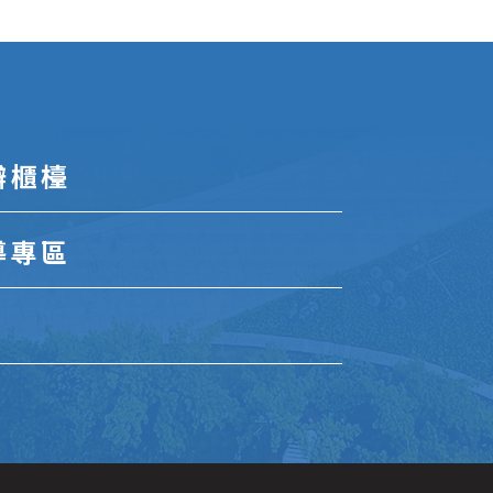
辦櫃檯
導專區