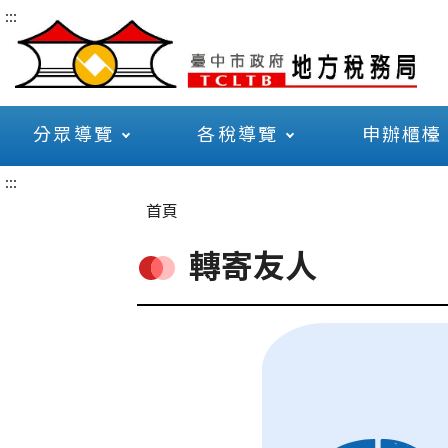
:::
分眾導覽
各稅導覽
申辦櫃檯
:::
首頁
轉寄友人