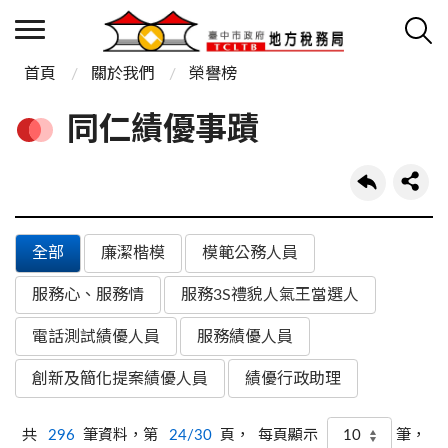
首頁
關於我們
榮譽榜
同仁績優事蹟
全部
廉潔楷模
模範公務人員
服務心、服務情
服務3S禮貌人氣王當選人
電話測試績優人員
服務績優人員
創新及簡化提案績優人員
績優行政助理
共
296
筆資料，第
24/30
頁，
筆，
每頁顯示