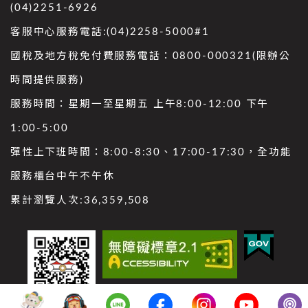
(04)2251-6926
客服中心服務電話:(04)2258-5000#1
國稅及地方稅免付費服務電話：0800-000321(限辦公
時間提供服務)
服務時間：星期一至星期五 上午8:00-12:00 下午
1:00-5:00
彈性上下班時間：8:00-8:30、17:00-17:30，全功能
服務櫃台中午不午休
累計瀏覽人次:
36,359,508