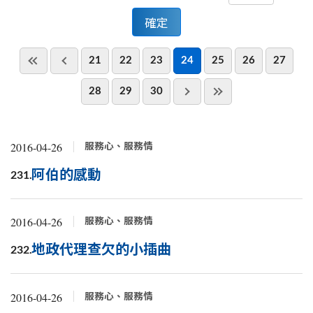
21
22
23
24
25
26
27
28
29
30
2016-04-26
服務心、服務情
阿伯的感動
231.
2016-04-26
服務心、服務情
地政代理查欠的小插曲
232.
2016-04-26
服務心、服務情