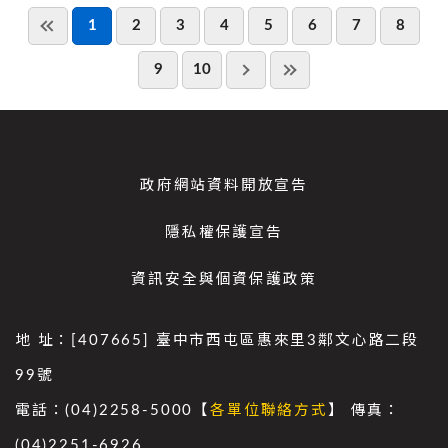
1
2
3
4
5
6
7
8
9
10
政府網站資料開放宣告
隱私權保護宣告
資訊安全與個資保護政策
地 址：[407665] 臺中市西屯區惠來里3鄰文心路二段
99號
電話：(04)2258-5000【
各單位聯絡方式
】 傳真：
(04)2251-6926