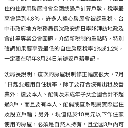
住的住家用房屋將會全國總歸戶計算戶數，稅率最
高會達到
4.8
％，許多人擔心房屋會被課重稅。台
中市政府
地方稅務局
長沈政安
近日率隊拜訪地政及
會計等專業公會團體，介紹新稅制的重點時，特別
強調如果要享受最低的自住房屋稅率1%
或1.2%
，
一定要在明年3月24
日前辦妥戶籍登記。
沈
局長說明，這次的房屋稅制修正幅度很大，
7
月
1
日起要適用自住稅率，除了要符合沒有出租及營
業外，還要本人、配偶及未成年子女全國合計不超
過
3
戶，而且要有本人、配偶或直系親屬實際居住
及設立戶籍；另外，現值低於
10
萬元以下作住家
使用的房屋，必須是自然人持有，且全國
3
戶內可