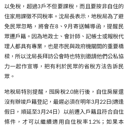
以免稅，超過
3
戶不但要課稅，而且要按非自住的
住家用課徵不同稅率。沈局長表示，地稅局為了避
免民眾忽略，將會在
8
、
9
月寄送輔導函，提醒民
眾遷戶籍。因為地政士、會計師、記帳士或報稅代
理人都具有專業，也是市民與政府機關間的重要橋
樑，所以沈局長拜訪公會時也特別邀請他們公私協
力一起作宣導
，把有利於民眾的省稅方法告訴民
眾。
地稅局特別提醒，囤
房稅
2
.0
施行後，
自住房屋還
沒有辦竣戶籍登記，最遲必須在明年
3
月
22
日
(
適逢
假日，順延至
3
月
24
日）以前遷入戶籍且符合自住
條件，才可以繼續適用自住稅率
1
.2%
；如果本