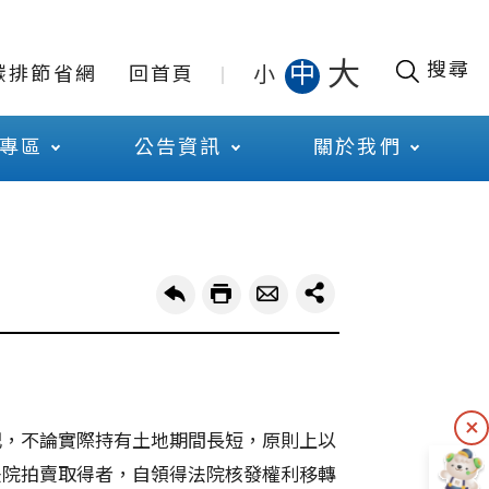
大
搜尋
中
小
碳排節省網
回首頁
專區
公告資訊
關於我們
記，不論實際持有土地期間長短，原則上以
法院拍賣取得者，自領得法院核發權利移轉