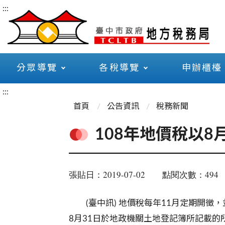
:::
分眾導覽
各稅導覽
申辦櫃檯
:::
首頁
公告資訊
稅務新聞
108年地價稅以8
張貼日：2019-07-02
點閱次數：494
(臺中訊) 地價稅每年
11
月定期開徵，
8
月
31
日於地政機關土地登記簿所記載的