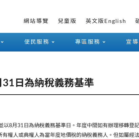
網站導覽
兒童版
英文版English
便民服務
專區服務
宣導
月31日為納稅義務基準
並以
8
月
31
日為納稅義務基準日。年度中間如有辦理移轉登
所有權人或典權人為當年度地價稅的納稅義務人。但如屬經