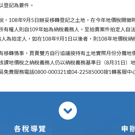
以登記為要件。
說，
108
年
9
月
5
日辦妥移轉登記之土地，在今年地價稅開徵
所有權人則自
109
年始為納稅義務人。至拍賣案件拍定人自
務人為拍定人，如在
108
年
9
月
1
日以後者，則
108
年地價稅納
移轉情事，買賣雙方自行協議按持有土地實際月份分攤地價
核課地價稅之納稅義務人仍以納稅義務基準日（
8
月
31
日）
局免費服務電話
0800-000321
或
04-22585000
按
1
轉客服中
各稅導覽
申