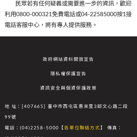
民眾若有任何疑義或需要進一步的資訊，歡迎
利用
0800-000321
免費電話或
04-22585000
按
1
接
電話客服中心，將有專人提供服務。
政府網站資料開放宣告
隱私權保護宣告
資訊安全與個資保護政策
地 址：[407665] 臺中市西屯區惠來里3鄰文心路二段
99號
電話：(04)2258-5000【
各單位聯絡方式
】 傳真：