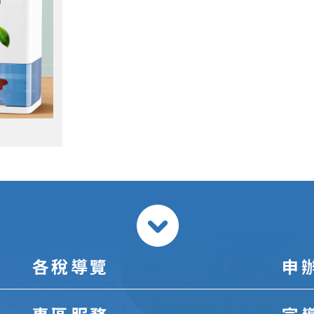
各稅導覽
申