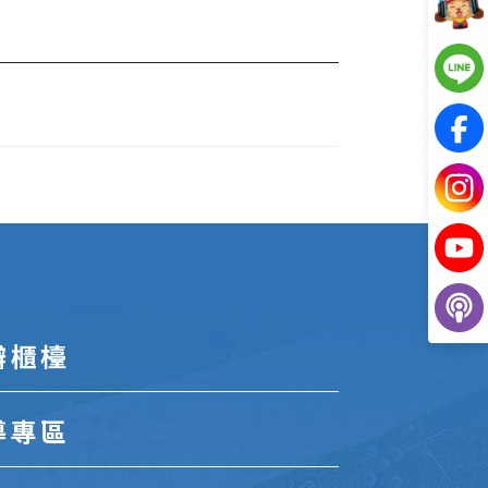
辦櫃檯
導專區