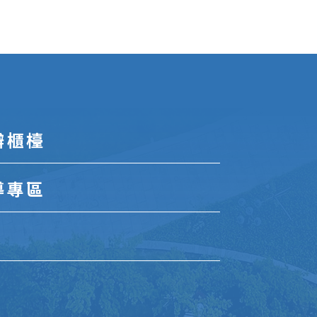
辦櫃檯
導專區