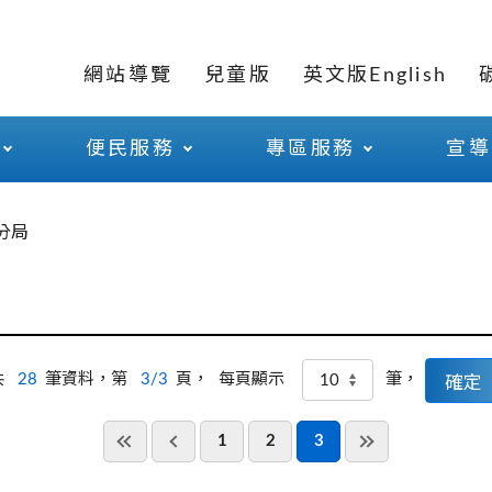
網站導覽
兒童版
英文版English
便民服務
專區服務
宣導
分局
共
28
筆資料，第
3/3
頁，
筆，
每頁顯示
1
2
3