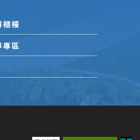
辦櫃檯
導專區