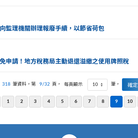
向監理機關辦理報廢手續，以節省荷包
免申請！地方稅務局主動退還溢繳之使用牌照稅
318
筆資料，第
9/32
頁，
筆，
每頁顯示
1
2
3
4
5
6
7
8
9
10