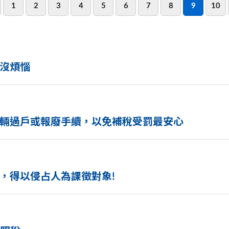
1
2
3
4
5
6
7
8
9
10
沒煩惱
輛過戶或報廢手續，以免補稅受罰最安心
，得以侵占人為課徵對象!