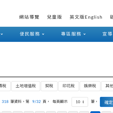
網站導覽
兒童版
英文版English
便民服務
專區服務
宣導
價稅
土地增值稅
契稅
印花稅
娛樂稅
其
318
筆資料，第
9/32
頁，
筆，
每頁顯示