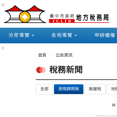
:::
分眾導覽
各稅導覽
申辦櫃檯
:::
首頁
公告資訊
稅務新聞
全部
使用牌照稅
房屋稅
地
共