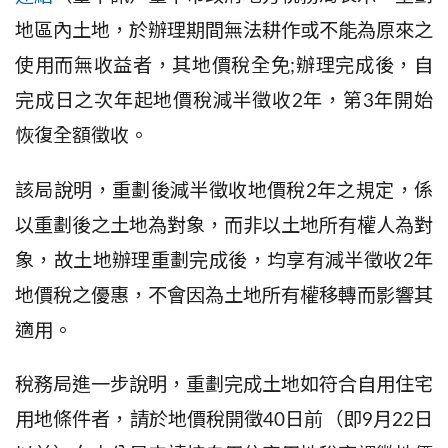
地區內土地，於辦理期間無法耕作或不能為原來之
使用而無收益者，其地價稅全免;辦理完成後，自
完成日之次年起地價稅減半徵收
2
年，第
3
年開始
恢復全額徵收。
該局說明，重劃後減半徵收地價稅
2
年之規定，係
以重劃後之土地為對象，而非以土地所有權人為對
象，故土地辦理重劃完成後，均享有減半徵收
2
年
地價稅之優惠，不會因為土地所有權移轉而影響其
適用。
稅務局進一步說明，重劃完成土地如符合自用住宅
用地條件者，請於地價稅開徵
40
日前
（
即
9
月
22
日