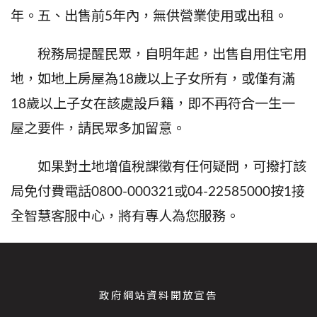
年。五、出售前
5
年內，無供營業使用或出租。
稅務局提醒民眾，自明年起，出售自用住宅用
地，如地上房屋為
18
歲以上子女所有，或僅有滿
18
歲以上子女在該處設戶籍，即不再符合一生一
屋之要件，請民眾多加留意。
如果對土地增值稅課徵有任何疑問，可撥打該
局免付費電話
0800-000321
或
04-22585000
按
1
接
全智慧客服中心，將有專人為您服務。
政府網站資料開放宣告