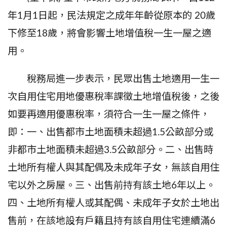
年
1
月
1
日起，民法規定之成年年齡從原本的
20
歲
下修至
18
歲，將會影響土地增值稅一生一屋之適
用。
稅務局進一步表示，民眾出售土地適用一生一
次自用住宅用地優惠稅率課徵土地增值稅後，之後
如要再適用優惠稅率，須符合一生一屋之條件，
即：一、出售都市土地面積未超過
1.5
公畝部分或
非都市土地面積未超過
3.5
公畝部分。二、出售時
土地所有權人與其配偶及未成年子女，無該自用住
宅以外之房屋。三、出售前持有該土地
6
年以上。
四、土地所有權人或其配偶、未成年子女於土地出
售前，在該地設有戶籍且持有該自用住宅連續滿
6