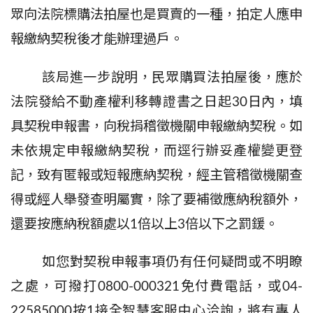
眾向法院標購法拍屋也是買賣的一種，拍定人應申
報繳納契稅後才能辦理過戶。
該局進一步說明
，民眾購買法拍屋後，應於
法院發給不動產權利移轉證書之日起
30
日內，填
具契稅申報書，向稅捐稽徵機關申報繳納契稅。如
未依規定申報繳納契稅，而逕行辦妥產權變更登
記，致有匿報或短報應納契稅，經主管稽徵機關查
得或經人舉發查明屬實，除了要補徵應納稅額外，
還要按應納稅額處以
1
倍以上
3
倍以下之罰鍰。
如您對契稅申報事項仍有任何疑問或不明瞭
之處，可撥打
0800-000321
免付費電話，或
04-
22585000
按
1
接全智慧客服中心洽詢，將有專人