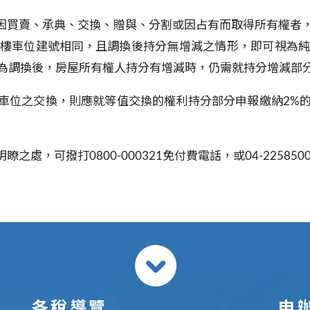
因買賣、承典、交換、贈與、分割或因占有而取得所有權者
樓車位建號相同，且調換後持分無增減之情形，即可視為
為調換後，房屋所有權人持分有增減時，仍需就持分增減部
位之交換，則應就等值交換的權利持分部分申報繳納
2%
明瞭之處，可撥打
0800-000321
免付費電話，或
04-225850
各稅導覽
申