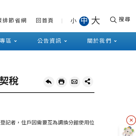
大
搜尋
中
小
碳排節省網
回首頁
專區
公告資訊
關於我們
契稅
並登記者，住戶因需要互為調換分館使用位