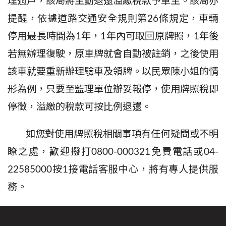
理過戶，該局將主動退還溢繳稅款予車主。該局亦
提醒，依據道路交通安全規則第
26
條規定，車輛
停用最長時間為
1
年，
1
年內可取回原牌照，
1
年後
若無辦理復駛，原車牌就會自動被註銷，之後使用
該車就要重新辦理驗車及領牌。以民眾陳小姐的情
形為例，只要至監理單位辦妥報停，使用牌照稅即
停徵，溢繳的稅款可按比例退還。
如您對使用牌照稅相關事項有任何疑問或不明
瞭之處，歡迎撥打
0800-000321
免費電話或
04-
22585000
按
1
接電話客服中心，將有專人提供服
務。