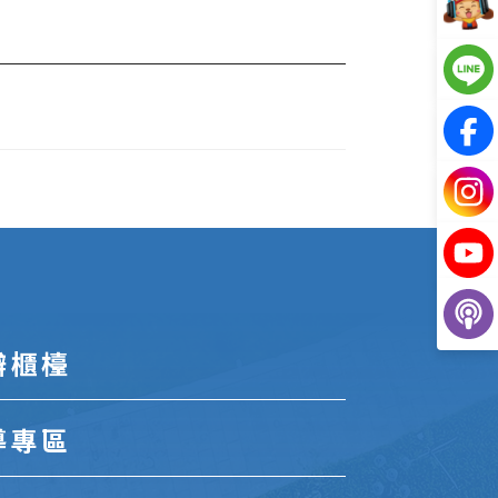
辦櫃檯
導專區