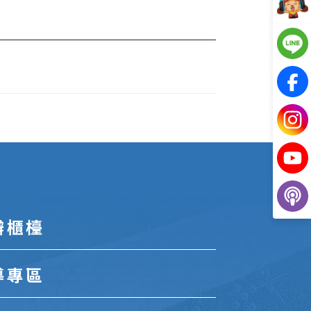
辦櫃檯
導專區