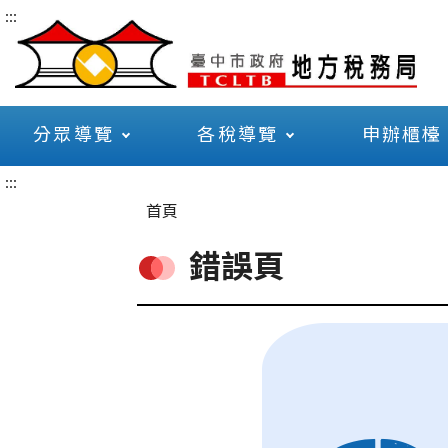
:::
分眾導覽
各稅導覽
申辦櫃檯
:::
首頁
錯誤頁