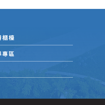
辦櫃檯
導專區