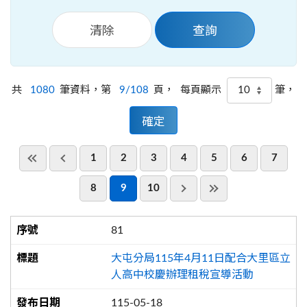
共
1080
筆資料，第
9/108
頁，
筆，
每頁顯示
1
2
3
4
5
6
7
8
9
10
81
大屯分局115年4月11日配合大里區立
人高中校慶辦理租稅宣導活動
115-05-18