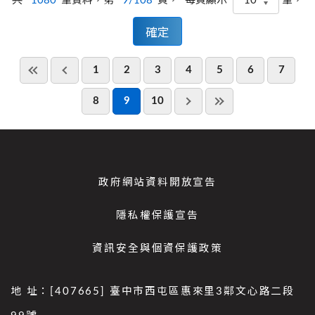
共
1080
筆資料，第
9/108
頁，
筆，
每頁顯示
1
2
3
4
5
6
7
8
9
10
政府網站資料開放宣告
隱私權保護宣告
資訊安全與個資保護政策
地 址：[407665] 臺中市西屯區惠來里3鄰文心路二段