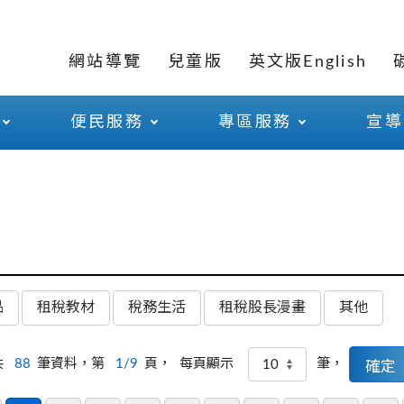
網站導覽
兒童版
英文版English
便民服務
專區服務
宣導
品
租稅教材
稅務生活
租稅股長漫畫
其他
共
88
筆資料，第
1/9
頁，
筆，
每頁顯示