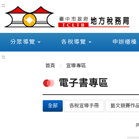
:::
分眾導覽
各稅導覽
申辦櫃檯
:::
首頁
宣導專區
電子書專區
全部
各稅宣導手冊
藝文競賽作