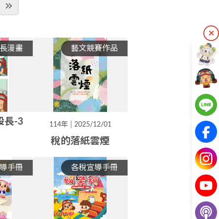
長漫畫
藝文競賽作品
股長-3
114年
2025/12/01
稅的落紙雲煙
導手冊
各稅宣導手冊