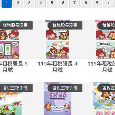
1
2
3
4
5
6
7
8
9
租稅股長漫畫
租稅股長漫畫
租稅股
年租稅股長-5
115年租稅股長-4
115年租稅
月號
月號
月號
各稅宣導手冊
各稅宣導手冊
各稅宣