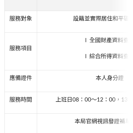
服務對象
設籍並實際居住和平區
l 全國財產資料查
服務項目
l 綜合所得資料查
應備證件
本人身分證
服務時間
上班日
08
：
00
～
12
：
00
，
13
本局官網視訊發證補單