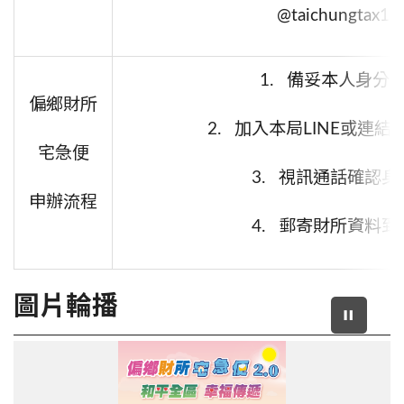
@taichungtax1
1. 備妥本人身分
偏鄉財所
2. 加入本局
LINE
或連結
宅急便
3. 視訊通話確認身
申辦流程
4. 郵寄財所資料到
圖片輪播