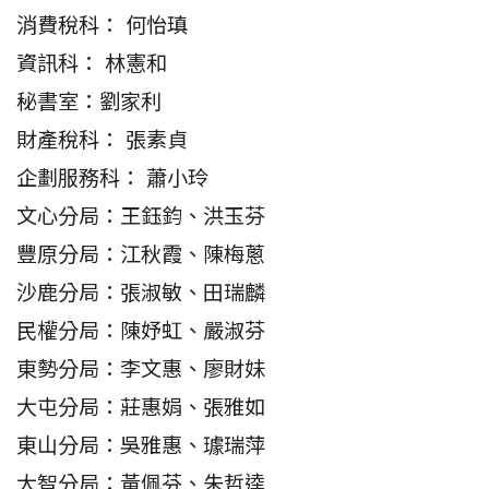
消費稅科： 何怡瑱
資訊科： 林憲和
秘書室：劉家利
財產稅科： 張素貞
企劃服務科： 蕭小玲
文心分局：王鈺鈞、洪玉芬
豐原分局：江秋霞、陳梅蔥
沙鹿分局：張淑敏、田瑞麟
民權分局：陳妤虹、嚴淑芬
東勢分局：李文惠、廖財妹
大屯分局：莊惠娟、張雅如
東山分局：吳雅惠、璩瑞萍
大智分局：黃佩芬、朱哲逵