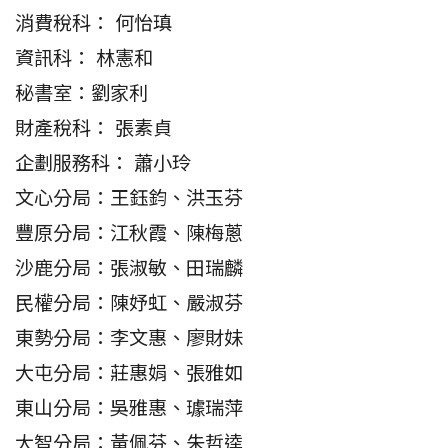
消費稅科： 何怡瑱
資訊科： 林憲和
秘書室：劉家利
財產稅科： 張素貞
企劃服務科： 蕭小玲
文心分局：王鈺鈞、洪玉芬
豐原分局：江秋霞、陳梅蔥
沙鹿分局：張淑敏、田瑞麟
民權分局：陳妤虹、嚴淑芬
東勢分局：李文惠、廖財妹
大屯分局：莊惠娟、張雅如
東山分局：吳雅惠、璩瑞萍
大智分局：黃佩芬、朱哲逵