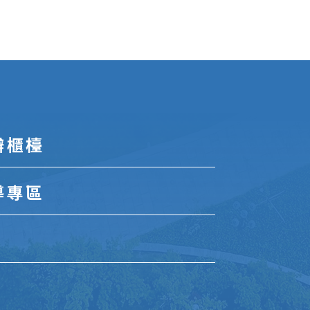
辦櫃檯
導專區