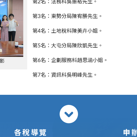
第
2
名：法務科吳振裕先生。
第
3
名：東勢分局陳宥勝先生。
第
4
名：土地稅科陳美卉小姐。
第5名：大屯分局陳欣凱先生。
第
6
名：企劃服務科趙思涵小姐。
影
第
7
名：資訊科吳明峰先生。
各稅導覽
申