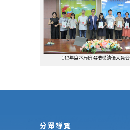
113年度本局廉潔楷模績優人員合
:::
分眾導覽