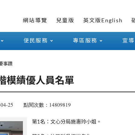
網站導覽
兒童版
英文版English
便民服務
專區服務
宣導
優事蹟
潔楷模績優人員名單
04-25
點閱次數：14809819
第
1
名：文心分局施惠玲小姐。