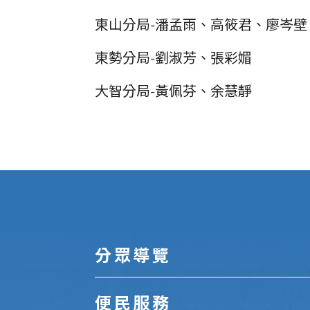
東山分局-潘孟雨、高筱君、廖岑壁
東勢分局-劉淑芳、張彩媚
大智分局-黃佩芬、余慧靜
:::
分眾導覽
便民服務