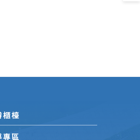
辦櫃檯
導專區