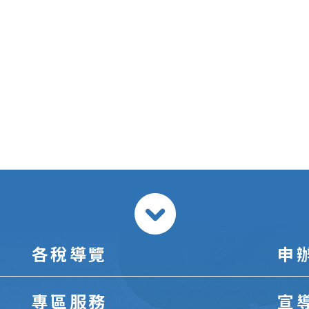
各稅導覽
申
專區服務
宣