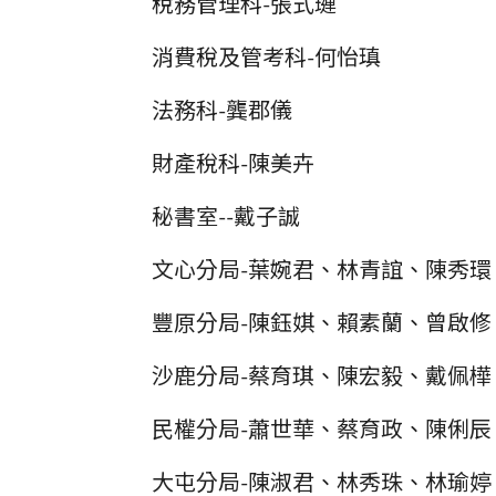
稅務管理科-張式璉
消費稅及管考科-何怡瑱
法務科-龔郡儀
財產稅科-陳美卉
秘書室--戴子誠
文心分局-葉婉君、林青誼、陳秀環
豐原分局-陳鈺娸、賴素蘭、曾啟修
沙鹿分局-蔡育琪、陳宏毅、戴佩樺
民權分局-蕭世華、蔡育政、陳俐辰
大屯分局-陳淑君、林秀珠、林瑜婷