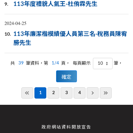
113年度禮貌人氣王-杜侑霖先生
9.
2024-04-25
113年廉潔楷模績優人員第三名-稅務員陳宥
10.
勝先生
共
39
筆資料，第
1/4
頁，
筆，
每頁顯示
1
2
3
4
政府網站資料開放宣告