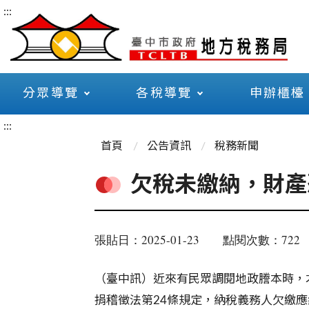
:::
分眾導覽
各稅導覽
申辦櫃檯
:::
首頁
公告資訊
稅務新聞
欠稅未繳納，財產
張貼日：2025-01-23
點閱次數：722
（臺中訊）近來有民眾調閱地政謄本時，
捐稽徵法第24條規定，納稅義務人欠繳