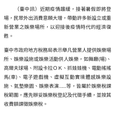
（臺中訊）近期疫情趨緩，接著暑假即將登
場，民眾外出消費意願大增，帶動許多新設立或重
新營業之娛樂場所
，
以
迎接
後
疫情時代的經濟復
甦
。
臺中市政府地方稅務
局表示舉凡營業人
提供娛樂場
所、娛樂設施或娛樂活動供人娛樂，如舞廳
(
場
)
、
高爾夫球場、附設卡拉ＯＫ、抓娃娃機、電動搖搖
馬
(
車
)
、電子遊戲機、
虛擬互動實境體感娛
樂設
施、氣墊樂園、娛樂表演
……
等，皆屬於娛樂稅課
稅範圍，應先辦妥娛樂稅登記及代徵手續，並按其
收費額課徵娛樂稅。