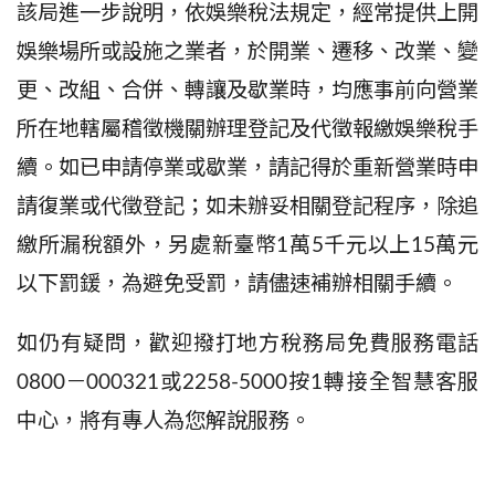
該局進一步說明，依娛樂稅法規定，經常提供上開
娛樂場所或設施之業者，於開業、遷移、改業、變
更、改組、合併、轉讓及歇業時，均應事前向營業
所在地轄屬稽徵機關辦理登記及代徵報繳娛樂稅手
續
。如已申請停業或歇業，請記得於重新營業時申
請復業或代徵登記
；
如未辦妥相關登記程序，除追
繳所漏稅額外，另處新臺幣
1
萬
5
千元以上
15
萬元
以下罰鍰
，為避免受罰，
請儘速補辦
相關手續
。
如仍有疑問，歡迎撥打地方稅務局免費服務電話
0800
－
000321
或
2258-5000
按
1
轉接全智慧客服
中心，將有專人為您解說服務。