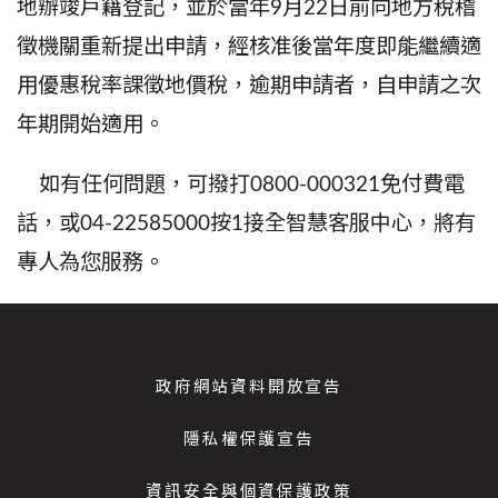
地辦竣戶籍登記，並於當年
9
月
22
日前向地方稅稽
徵機關重新提出申請，經核准後當年度即能繼續適
用優惠稅率課徵地價稅，逾期申請者，自申請之次
年期開始適用。
如有任何問題，可撥打
0800-000321
免付費電
話，或
04-22585000
按
1
接全智慧客服中心，將有
專人為您服務。
政府網站資料開放宣告
隱私權保護宣告
資訊安全與個資保護政策