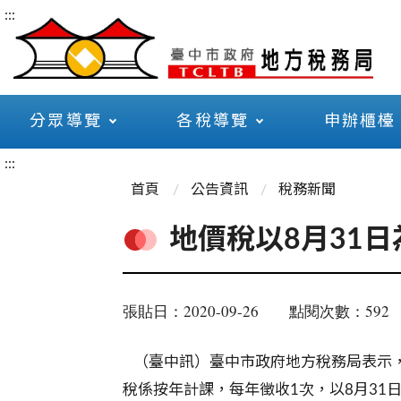
:::
分眾導覽
各稅導覽
申辦櫃檯
:::
首頁
公告資訊
稅務新聞
地價稅以8月31
張貼日：2020-09-26
點閱次數：592
（臺中訊）臺中市政府地方稅務局表示，
稅係按年計課，每年徵收1
次，以
8
月
31