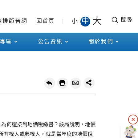
大
搜尋
中
小
碳排節省網
回首頁
專區
公告資訊
關於我們
，為何還接到地價稅繳書？
該局說明，地價
所有權人或典權人，就是當年度的地價稅