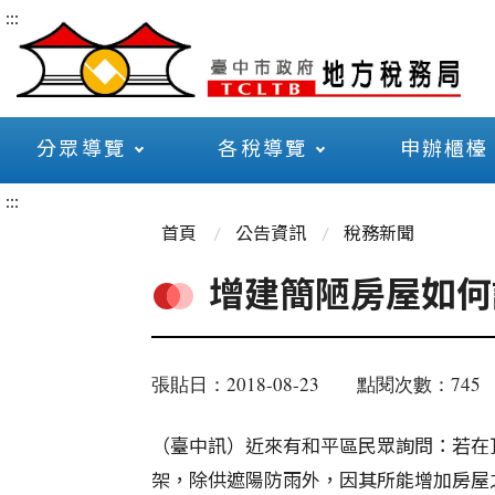
:::
分眾導覽
各稅導覽
申辦櫃檯
:::
首頁
公告資訊
稅務新聞
增建簡陋房屋如何課
張貼日：2018-08-23
點閱次數：745
（臺中訊）近來有和平區民眾詢問：若在
架，除供遮陽防雨外，因其所能增加房屋