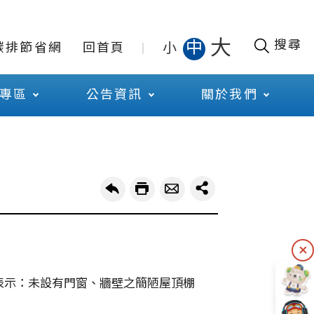
大
搜尋
中
小
碳排節省網
回首頁
專區
公告資訊
關於我們
表示：未設有門窗、牆壁之簡陋屋頂棚