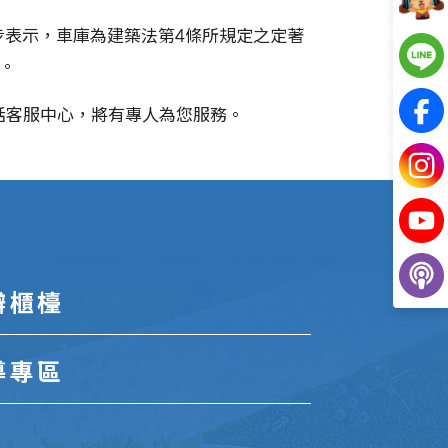
步表示，車庫為建築法第
4
條所規定之定著
。
接電話客服中心，將有專人為您服務。
辦櫃檯
導專區