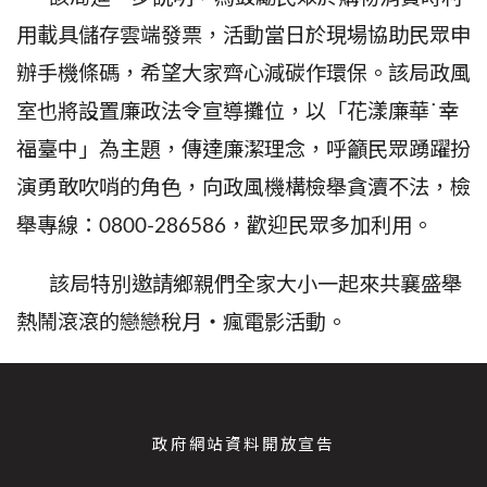
用載具儲存雲端發票，活動當日於現場協助民眾申
辦手機條碼，希望大家齊心減碳作環保。該局政風
室也將設置廉政法令宣導攤位，以「花漾廉華
˙
幸
福臺中」為主題，傳達廉潔理念，呼籲民眾踴躍扮
演勇敢吹哨的角色，向政風機構檢舉貪瀆不法，檢
舉專線：
0800-286586
，歡迎民眾多加利用。
該局特別邀請鄉親們全家大小一起來共襄盛舉
熱鬧滾滾的戀戀稅月‧瘋電影活動。
政府網站資料開放宣告