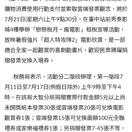
購物消費使用行動支付並索取雲端發票觀念，將於
7
月
21
日
(
星期六
)
上午
9
點
30
分，在臺中站前秀泰影
城
4
樓舉辦「戀戀稅月‧瘋電影」租稅宣導活動，
放映暑假強片「超人特攻隊
2
」電影欣賞，是一部
適合全家一起觀賞的喜劇動畫片，歡迎民眾踴躍捐
贈發票兌換入場券。
稅務局表示，活動分二階段辦理，第一階段
7
月
11
日至
7
月
17
日
(
例假日除外
)
上午
9
時至下午
4
時，在該局大智分局捐贈實際付款金額
5
元以上尚
未開獎紙本發票
30
張或雲端發票
20
張可兌換電影
觀賞券
1
張；雲端發票
15
張可兌換面額
100
元全聯
禮券或家樂福禮券
1
張；另捐贈發票
7-45
張不等，