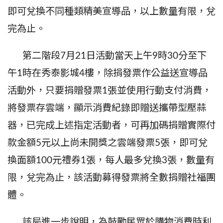
即可兌換不同種類精美宣導品，以上數量有限，兌
完為止。
第二階段
7
月
21
日活動當天上午
9
時
30
分至下
午
1
時在秀泰影城
4
樓，除捐發票作公益送宣導品
活動外，只要捐贈發票
1
張並使用行動支付消費，
將發票存雲端，顯示消費紀錄即贈送攜帶型壓蒜
器，已完成上述指定活動者，可再加碼捐贈實際付
款金額
5
元以上尚未開獎之雲端發票
5
張，即可兌
換面額
100
元禮券
1
張，每人最多兌換
3
張，數量有
限，兌完為止，該活動募得發票將全數捐贈社福團
體。
該局進一步說明，為鼓勵民眾於購物消費時利