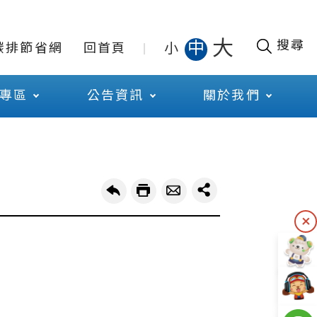
大
搜尋
中
小
碳排節省網
回首頁
專區
公告資訊
關於我們