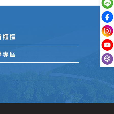
辦櫃檯
導專區