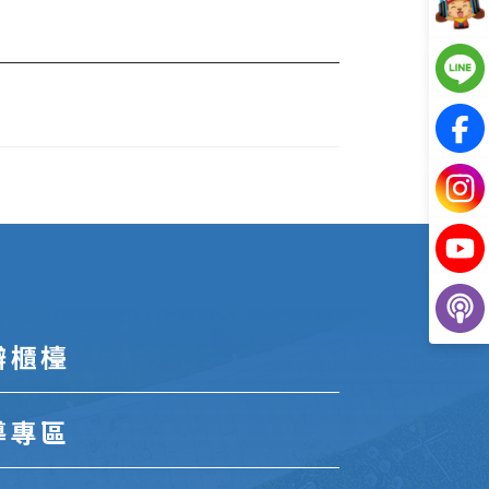
辦櫃檯
導專區